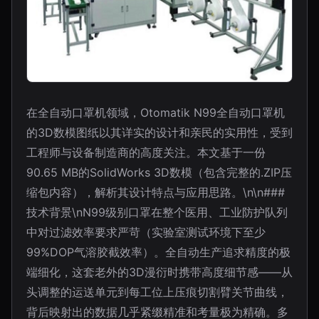
在全自动口罩机领域，Otomatik N99全自动口罩机
的3D数模图纸以其详实的设计和亲民的实用性，受到
工程师与设备制造商的高度关注。本文基于一份
90.65 MB的SolidWorks 3D数模（包含完整的.ZIP压
缩包内容），解析其设计特点与应用思路。\n\n###
技术背景\nN99级别口罩在整个医用、工业防护队列
中对过滤效率要求严苛（实验室测试环境下至少
99%DOP气溶胶截效率）。全自动生产追求精度的极
端细化，这套老外的3D漫衍时携带高度细节感——从
头调整的运送单元到每工位上压痕切割臂关节曲线，
背后映射出的数据几乎紧缀精准和考量极为精确。多